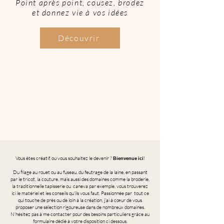
Point après point, cousez, brodez
et donnez vie à vos idées
Découvrir
Vous êtes créatif, ou vous souhaitez le devenir ?
Bienvenue ici
!
Du filage au rouet ou au fuseau, du feutrage de la laine, en passant
par le tricot, la couture, mais aussi des domaines comme la broderie,
la traditionnelle tapisserie ou caneva par exemple, vous trouverez
ici le matériel et les conseils qu'ils vous faut. Passionnée par tout ce
qui touche de près ou de loin à la création, j'ai à cœur de vous
proposer une sélection rigoureuse dans de nombreux domaines.
N’hésitez pas à me contacter pour des besoins particuliers grâce au
formulaire dédié à votre disposition ci dessous.