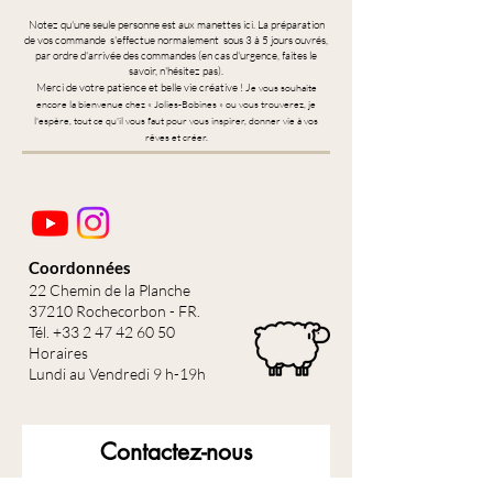
Notez qu'une seule personne est aux manettes ici. La préparation
de vos commande s'effectue normalement sous 3 à 5 jours ouvrés,
par ordre d'arrivée des commandes (en cas d'urgence, faites le
savoir, n'hésitez pas).
Merci de votre patience et belle vie créative ! J
e vous souhaite
encore la bienvenue chez « Jolies-Bobines » ou vous trouverez, je
l'espère, tout ce qu'il vous faut pour vous inspirer, donner vie à vos
rêves et créer.
Coordonnées
22 Chemin de la Planche
37210 Rochecorbon - FR.
Tél.
+33 2 47 42 60 50
Horaires
Lundi au Vendredi 9 h-19h
Contactez-nous