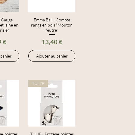
- Gauge
apide
Emma Ball - Compte
Aperçu rapide
 et laine en
rangs en bois "Mouton
risier
feutré"
Prix
9 €
13,40 €
 panier
Ajouter au panier
TULI¨P
ge-pointes
apide
TULIP - Protège-pointes
Aperçu rapide