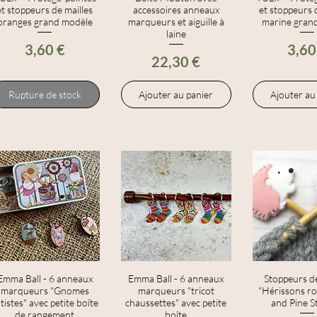
et stoppeurs de mailles
accessoires anneaux
et stoppeurs 
oranges grand modèle
marqueurs et aiguille à
marine gran
laine
Prix
Prix
3,60 €
3,60
Prix
22,30 €
Rupture de stock
Ajouter au panier
Ajouter au
Emma Ball - 6 anneaux
Aperçu rapide
Emma Ball - 6 anneaux
Aperçu rapide
Stoppeurs de
Aperçu r
marqueurs "Gnomes
marqueurs "tricot
"Hérissons ro
tistes" avec petite boîte
chaussettes" avec petite
and Pine S
de rangement
boîte