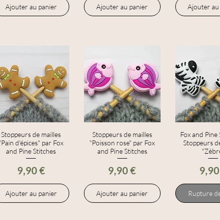
Ajouter au panier
Ajouter au panier
Ajouter au
Stoppeurs de mailles
Aperçu rapide
Stoppeurs de mailles
Aperçu rapide
Fox and Pine 
Aperçu r
"Pain d'épices" par Fox
"Poisson rose" par Fox
Stoppeurs de
and Pine Stitches
and Pine Stitches
"Zèbr
Prix
Prix
Prix
9,90 €
9,90 €
9,90
Ajouter au panier
Ajouter au panier
Rupture de