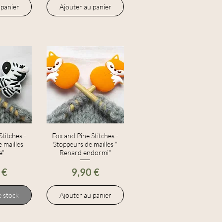
 panier
Ajouter au panier
Stitches -
apide
Fox and Pine Stitches -
Aperçu rapide
 mailles
Stoppeurs de mailles "
e"
Renard endormi"
Prix
 €
9,90 €
 stock
Ajouter au panier