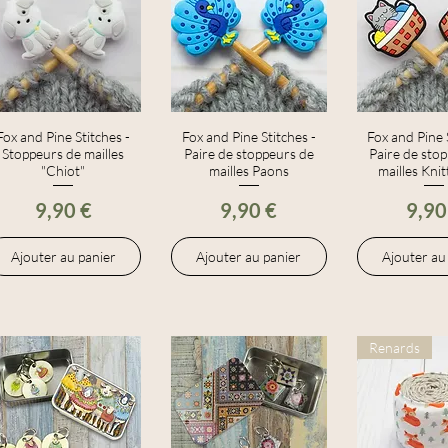
Fox and Pine Stitches -
Aperçu rapide
Fox and Pine Stitches -
Aperçu rapide
Fox and Pine 
Aperçu r
Stoppeurs de mailles
Paire de stoppeurs de
Paire de sto
"Chiot"
mailles Paons
mailles Knit
Prix
Prix
Prix
9,90 €
9,90 €
9,90
Ajouter au panier
Ajouter au panier
Ajouter au
Renards