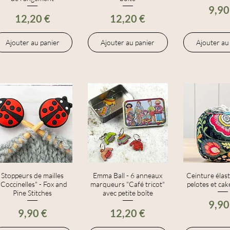
Prix
9,90
Prix
Prix
12,20 €
12,20 €
Ajouter au panier
Ajouter au panier
Ajouter au
Stoppeurs de mailles
Aperçu rapide
Emma Ball - 6 anneaux
Aperçu rapide
Ceinture élas
Aperçu r
"Coccinelles" - Fox and
marqueurs "Café tricot"
pelotes et cak
Pine Stitches
avec petite boîte
Prix
9,90
Prix
Prix
9,90 €
12,20 €