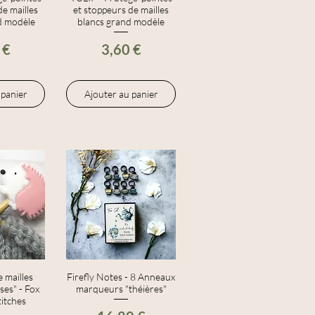
de mailles
et stoppeurs de mailles
d modèle
blancs grand modèle
Prix
 €
3,60 €
 panier
Ajouter au panier
 mailles
apide
Firefly Notes - 8 Anneaux
Aperçu rapide
ses" - Fox
marqueurs "théières"
titches