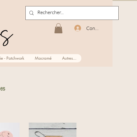
Connexion
ie - Patchwork
Macramé
Autres...
les