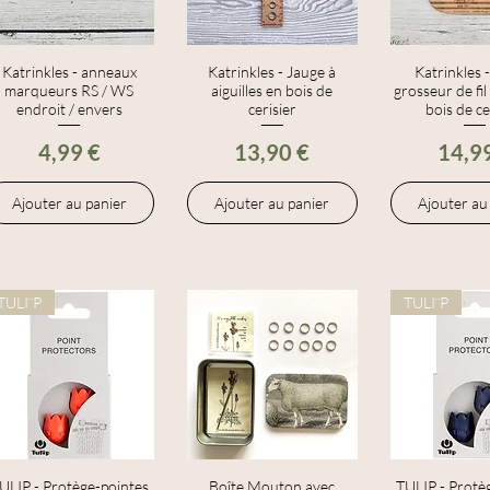
Katrinkles - anneaux
Aperçu rapide
Katrinkles - Jauge à
Aperçu rapide
Katrinkles 
Aperçu r
marqueurs RS / WS
aiguilles en bois de
grosseur de fil
endroit / envers
cerisier
bois de ce
Prix
Prix
Prix
4,99 €
13,90 €
14,9
Ajouter au panier
Ajouter au panier
Ajouter au
TULI¨P
TULI¨P
ULIP - Protège-pointes
Aperçu rapide
Boîte Mouton avec
Aperçu rapide
TULIP - Protè
Aperçu r