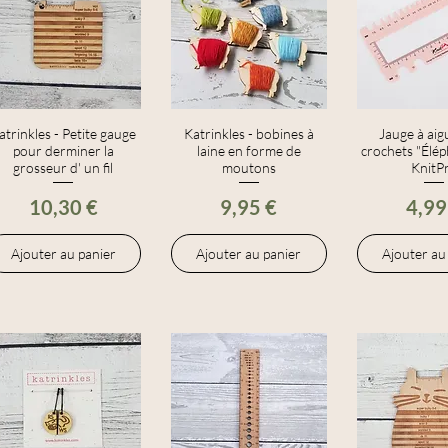
atrinkles - Petite gauge
Aperçu rapide
Katrinkles - bobines à
Aperçu rapide
Jauge à aigu
Aperçu r
pour derminer la
laine en forme de
crochets "Élép
grosseur d' un fil
moutons
KnitP
Prix
Prix
Prix
10,30 €
9,95 €
4,99
Ajouter au panier
Ajouter au panier
Ajouter au