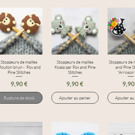
Stoppeurs de mailles
Aperçu rapide
Stoppeurs de mailles
Aperçu rapide
Stoppeurs de m
Aperçu r
outon brun - Fox and
Koala par Fox and Pine
and Pine S
Pine Stitches
Stitches
"Arrosoir
Prix
Prix
Prix
9,90 €
9,90 €
9,90
Rupture de stock
Ajouter au panier
Ajouter au