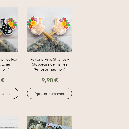
ailles Fox
apide
Fox and Pine Stitches -
Aperçu rapide
titches
Stoppeurs de mailles
 noir"
"Arrosoir saumon"
Prix
 €
9,90 €
 panier
Ajouter au panier