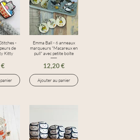
Stitches -
apide
Emma Ball - 6 anneaux
Aperçu rapide
ppeurs de
marqueurs "Macareux en
ty Kitty
pull" avec petite boîte
Prix
 €
12,20 €
 panier
Ajouter au panier