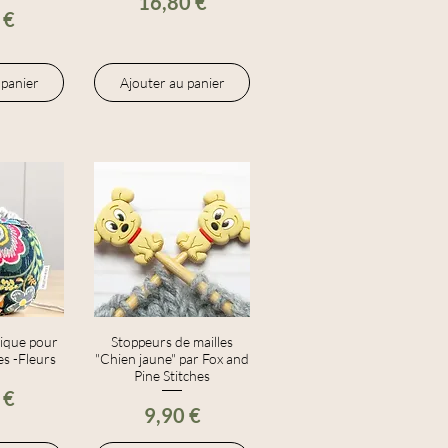
Prix
16,80 €
 €
 panier
Ajouter au panier
tique pour
apide
Stoppeurs de mailles
Aperçu rapide
es -Fleurs
"Chien jaune" par Fox and
Pine Stitches
 €
Prix
9,90 €