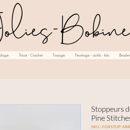
rdage
Tricot - Crochet
Tissage
Feutrage - outils - kits
Broder
Stoppeurs d
Pine Stitche
SKU : FOXSTOP-AR