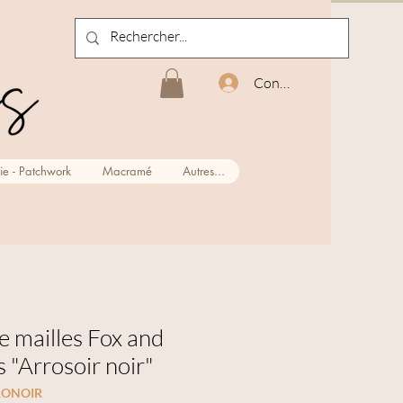
Connexion
ie - Patchwork
Macramé
Autres...
e mailles Fox and
s "Arrosoir noir"
RONOIR