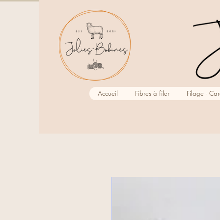
Accueil
Fibres à filer
Filage - Ca