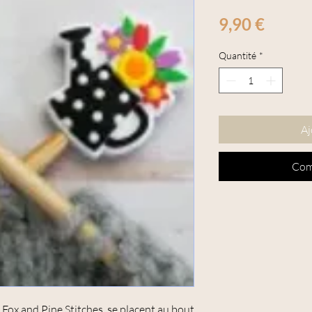
Prix
9,90 €
Quantité
*
Aj
Com
e Fox and Pine Stitches se placent au bout