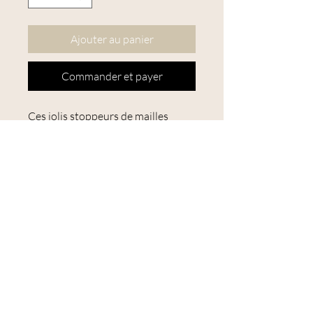
Ajouter au panier
Commander et payer
Ces jolis stoppeurs de mailles
Fox and Pine Stitches se placent au
bout de vos aiguilles à tricoter
pour empêcher vos mailles de se
défaire lorsque vous posez votre
ouvrage. Votre ouvrage reste en
sécurité et vous n'aurez pas de
mauvaise suprise quand vous le
reprendrez.
Convient aux aiguilles à tricoter
de la taille 2.75 mm jusqu'à 9 mm
(US 2 à 13)