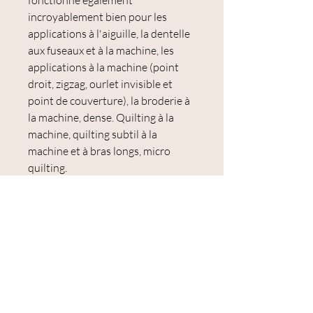
fonctionne également
incroyablement bien pour les
applications à l'aiguille, la dentelle
aux fuseaux et à la machine, les
applications à la machine (point
droit, zigzag, ourlet invisible et
point de couverture), la broderie à
la machine, dense. Quilting à la
machine, quilting subtil à la
machine et à bras longs, micro
quilting.
Utilisations :
application à l'aiguille, assemblage
de papier anglais, assemblage à la
main, dentelle aux fuseaux et à la
machine, application à la machine
(point droit, zigzag, ourlet aveugle
et point de couverture), broderie à