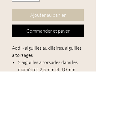
Ajouter au panier
Commander et payer
Addi - aiguilles auxiliaires, aiguilles
à torsages
2 aiguilles à torsades dans les
diamètres 2,5 mm et 4,0 mm
Matériau : aluminiumAiguilles
en métal