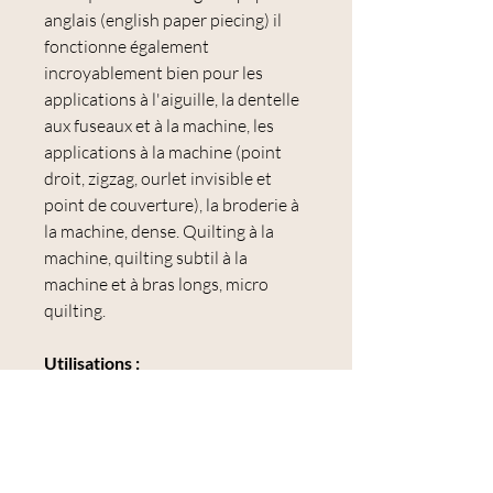
anglais (english paper piecing) il
fonctionne également
incroyablement bien pour les
applications à l'aiguille, la dentelle
aux fuseaux et à la machine, les
applications à la machine (point
droit, zigzag, ourlet invisible et
point de couverture), la broderie à
la machine, dense. Quilting à la
machine, quilting subtil à la
machine et à bras longs, micro
quilting.
Utilisations :
application à l'aiguille, assemblage
de papier anglais, assemblage à la
main, dentelle aux fuseaux et à la
machine, application à la machine