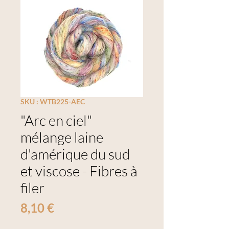
SKU : WTB225-AEC
"Arc en ciel"
mélange laine
d'amérique du sud
et viscose - Fibres à
filer
Prix
8,10 €