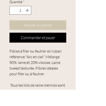
Quantité
*
Ajouter au panier
Commander et payer
Fibres à filer ou feutrer en ruban
référence "
Arc en ciel".
Mélange
80% laine et 20% viscose. Laine
tweed texturée. FIbres idéales
pour filer ou à feutrer.
Tous les lots de laine mérinos sont
SANS MULESING. La teinture est
conforme à la
norme Oeko-Tex
Standard 100
.