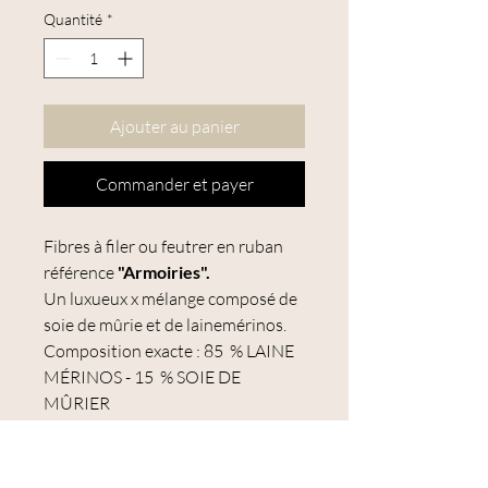
Quantité
*
Ajouter au panier
Commander et payer
Fibres à filer ou feutrer en ruban
référence
"Armoiries".
Un luxueux x mélange composé de
soie de mûrie et de lainemérinos.
Composition exacte : 85 % LAINE
MÉRINOS - 15 % SOIE DE
MÛRIER
Tous les lots de laine mérinos sont
SANS MULESING. La teinture est
conforme à la
norme Oeko-Tex