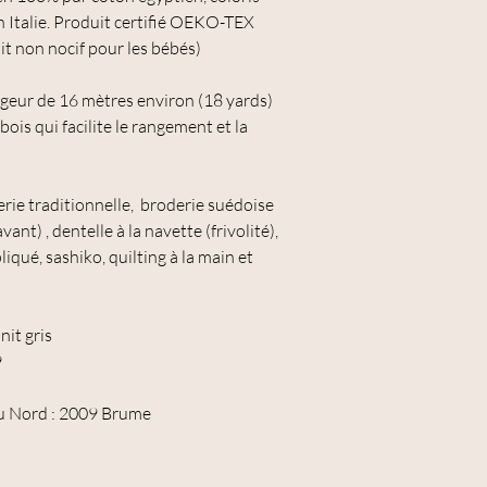
votre panier, pour en b
 Italie. Produit certifié OEKO-TEX
 non nocif pour les bébés)
ongeur de 16 mètres environ (18 yards)
bois qui facilite le rangement et la
derie traditionnelle, broderie suédoise
ant) , dentelle à la navette (frivolité),
iqué, sashiko, quilting à la main et
it gris
9
u Nord : 2009 Brume