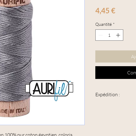
Prix
4,45 €
Quantité
*
Aj
Com
Expédition :
Cet article peut être e
peut avoir une épaisse
4 bobines maximum po
tarif 250 g
Veuillez sélectionner c
l en 100% pur coton égyptien, coloris