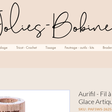
rdage
Tricot - Crochet
Tissage
Feutrage - outils - kits
Broder
Aurifil - Fil
Glace Artiq
SKU : PAF5WS-262