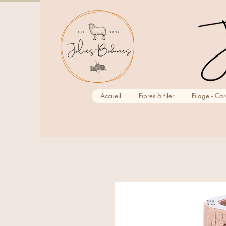
Accueil
Fibres à filer
Filage - Ca