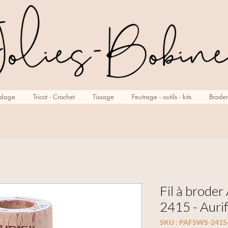
rdage
Tricot - Crochet
Tissage
Feutrage - outils - kits
Broder
Fil à broder
2415 - Aurif
SKU : PAF5WS-241