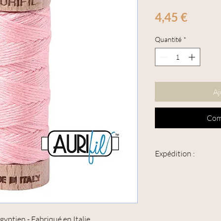
Prix
4,45 €
Quantité
*
Aj
Com
Expédition :
Cet article peut être e
peut avoir une épaisse
Veuillez sélectionner c
votre panier, pour en b
gyptien - Fabriqué en Italie