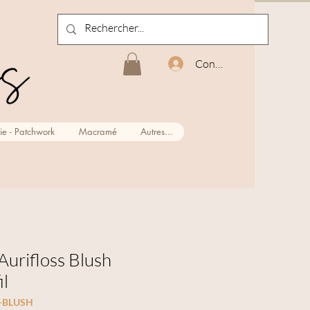
Connexion
ie - Patchwork
Macramé
Autres...
 Aurifloss Blush
il
5-BLUSH