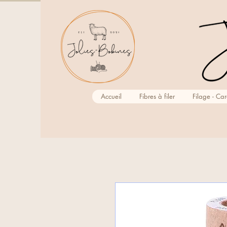
Accueil
Fibres à filer
Filage - Ca