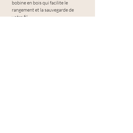
bobine en bois qui facilite le
rangement et la sauvegarde de
votre fil
Utilisation : point de croix,
broderie traditionnelle, broderie
suédoise (broderie toute simple au
point avant) , dentelle à la navette
(frivolité), tapisserie, points de
noeuds, appliqué, sashiko, quilting
à la main et beaucoup plus encore.
Correspondances
DMC : 414 - 318
Anchor : 235
Luca-S : 506