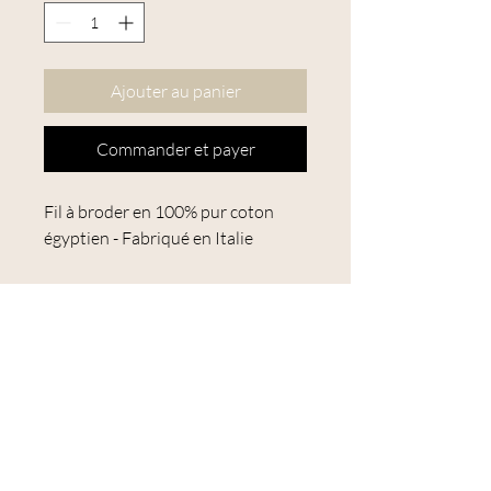
Ajouter au panier
Commander et payer
Fil à broder en 100% pur coton
égyptien - Fabriqué en Italie
Fil 6 brins, d'une longeur de 16
mètres environ (18 yards)
présenté sur une jolie bobine en
bois.
Utilisation : point de croix,
broderie traditionnelle, broderie
suédoise (broderie toute simple au