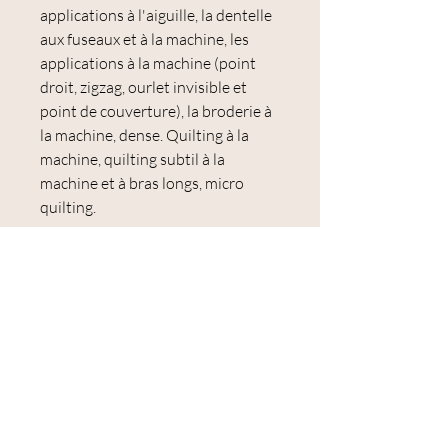
applications à l'aiguille, la dentelle
aux fuseaux et à la machine, les
applications à la machine (point
droit, zigzag, ourlet invisible et
point de couverture), la broderie à
la machine, dense. Quilting à la
machine, quilting subtil à la
machine et à bras longs, micro
quilting.
Utilisations :
application à l'aiguille, assemblage
de papier anglais, assemblage à la
main, dentelle aux fuseaux et à la
machine, application à la machine
(point droit, zigzag, ourlet aveugle
et point de couverture), broderie à
la machine, matelassage à la
machine dense, matelassage subtil