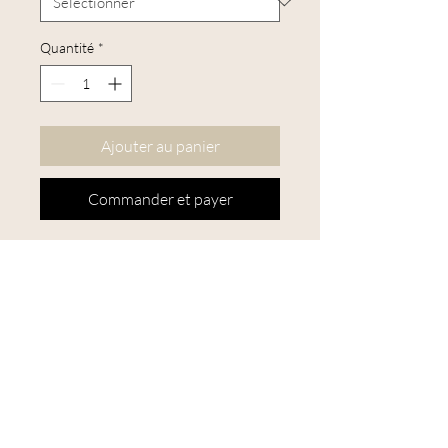
Quantité
*
Ajouter au panier
Commander et payer
Le kit standard 190-3 cadre de
broderie Nurge est livré avec des
tiges de30 cm.
Des barres à défilement Stretcher
de rechange de 40 cm ou 60 cm
sont disponibles séparément.
Attention : le cadre n'est pas livré
avec les barres ici présentées