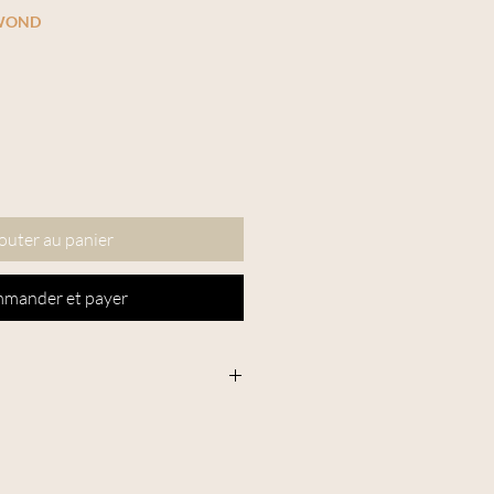
-WOND
outer au panier
mander et payer
 et provenance : Ukraine