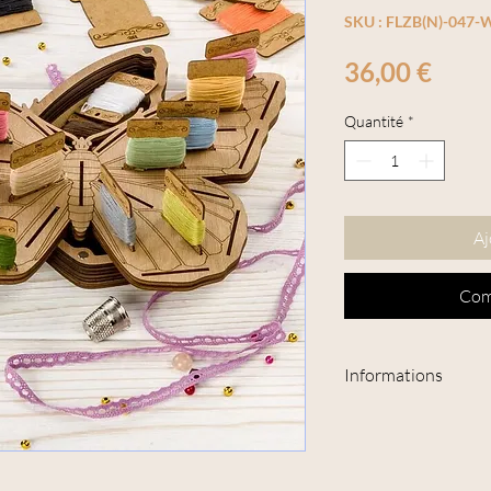
SKU : FLZB(N)-047
Prix
36,00 €
Quantité
*
Aj
Com
Informations
• Pays de fabrication