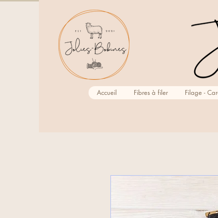
Accueil
Fibres à filer
Filage - Ca