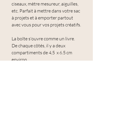
ciseaux, mètre mesureur, aiguilles,
etc. Parfait à mettre dans votre sac
à projets et à emporter partout
avec vous pour vos projets créatifs.
La boîte s'ouvre comme un livre.
De chaque côtés, il y a deux
compartiments de 4,5 x 6.5 cm
environ
Au centre, deux compartiments de
4.5 x 6.5 cm et un plus grand de 9.5
x 6.5 cm environ
Les compartiments mesurent 2 cm
de profondeur.
Chaque compartiments est fermé
solidements par des couvercles à
clapets.
Enfin, 3 aimants assurent la
fermeture de la boîte. Vos