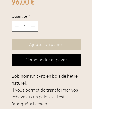
Prix
96,00 €
Quantité
*
Ajouter au panier
Commander et payer
Bobinoir KnitPro en bois de hêtre
naturel.
Il vous permet de transformer vos
écheveaux en pelotes. Il est
fabriqué à la main.
Votre pelote peut contenir jusqu'à
450 g de fil (15 oz). Le mécanisme
antifriction intégré assure une