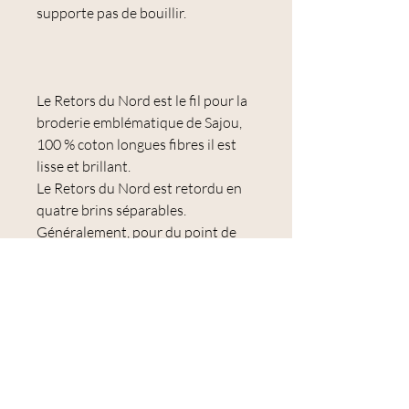
supporte pas de bouillir.
Le Retors du Nord est le fil pour la
broderie emblématique de Sajou,
100 % coton longues fibres il est
lisse et brillant.
Le Retors du Nord est retordu en
quatre brins séparables.
Généralement, pour du point de
croix sur du lin ou de la toile Aïda,
vous utiliserez deux brins. Pour du
passé-plat très fin, vous pourrez ne
prendre qu'un seul brin. Pour de la
broderie créative et libre, vous
pourrez utiliser les quatre brins, ce
qui vous permettra de remplir
rapidement des motifs de taille