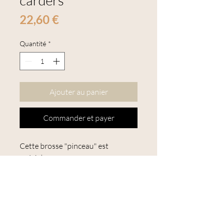
carders
Prix
22,60 €
Quantité
*
Ajouter au panier
Commander et payer
Cette brosse "pinceau" est
spécialemenr conçue pour un
mélange efficace des fibres sur une
planche à mélanger (fonctionne sur
toute marque de planche à
mélanger). Elle est dotée
d'une
toile de cardage spécialement