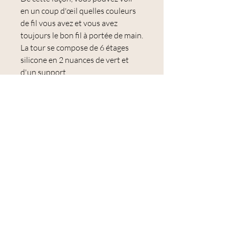
en un coup d'œil quelles couleurs
de fil vous avez et vous avez
toujours le bon fil à portée de main.
La tour se compose de 6 étages
silicone en 2 nuances de vert et
d'un support.
Les bobines sont insérées dans les
supports.
De cette façon, les extrémités du fil
sont également soigneusement
sécurisées afin qu'ils ne
s'emmêlent pas. Les couches de
silicone en 2 couleurs vous aident à
distinguer les différents fils,
comme le fil à coudre universel et
le fil à broder.