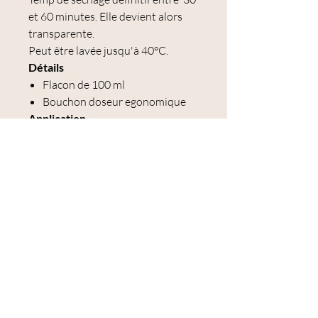
et 60 minutes. Elle devient alors
transparente.
Peut être lavée jusqu'à 40°C.
Détails
Flacon de 100 ml
Bouchon doseur egonomique
Application
Appliquer une file couche sur
chaque surface à assembler
puis laisser sécher quelques
instants avant d'appuyer
fermement environ 20 secondes
pour assembler les deux parties.
Pour un séchage complet,
compter entre 30 et 60 minutes en
fonction du type de tissu.
Pour éviter de tacher le tissu, il est
conseillé de tester d'abord la colle