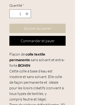
Quantité
*
Ajouter au panier
Commander et payer
Flacon de
colle textile
permanente
sans solvant et extra-
forte
BOHIN
Cette colle à base d'eau est
inodore et sans solvant. Elle colle
de façon permanente et idéale
pour les loisirs créatifs (convient à
tous types de textiles, y
compris feutre et liège).
Temp de séchage définitif entre 30