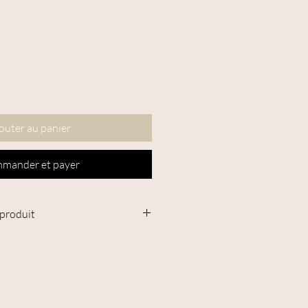
outer au panier
mander et payer
 produit
anneau : entre 34 et 37 mm
 12 mm de diamètre et peuvent être
es allant jusqu’à 9 mm