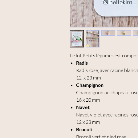
Le lot Petits légumes est comp
Radis
Radis rose, avec racine blanch
12 x 23 mm
Champignon
Champignon au chapeau rose c
16 x 20 mm
Navet
Navet violet avec racines rose
12 x 23 mm
Brocoli
Brocoli vert et pied rose