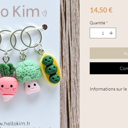
Prix
14,50 €
Quantité
*
Aj
Com
Informations sur le
Longueur totale avec 
Les anneaux mesurent
utilisés sur les aiguill
Poids net : 10 g
Matériaux : Résine