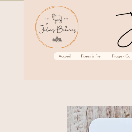
Accueil
Fibres à filer
Filage - Ca