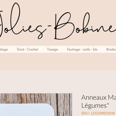
rdage
Tricot - Crochet
Tissage
Feutrage - outils - kits
Broder
Anneaux Mar
Légumes"
SKU : LEGUME01HK