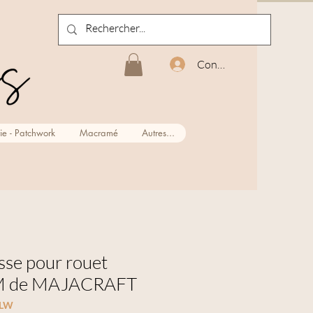
Connexion
ie - Patchwork
Macramé
Autres...
sse pour rouet
M de MAJACRAFT
GLW