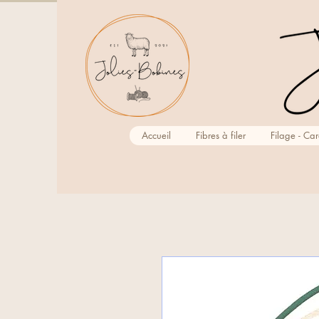
Accueil
Fibres à filer
Filage - Ca