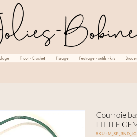
rdage
Tricot - Crochet
Tissage
Feutrage - outils - kits
Broder
Courroie ba
LITTLE GE
SKU : M_SP_BND_L