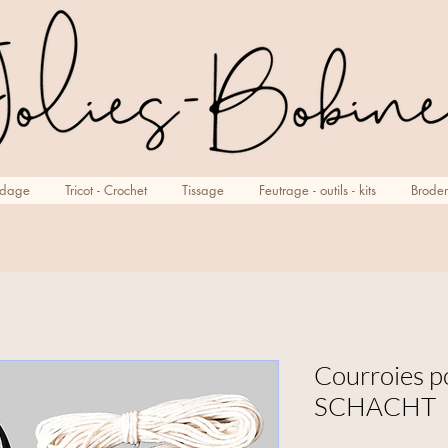
rdage
Tricot - Crochet
Tissage
Feutrage - outils - kits
Broder
Courroies p
SCHACHT