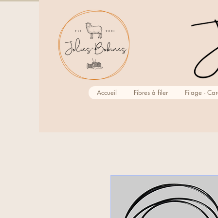
Accueil
Fibres à filer
Filage - Ca