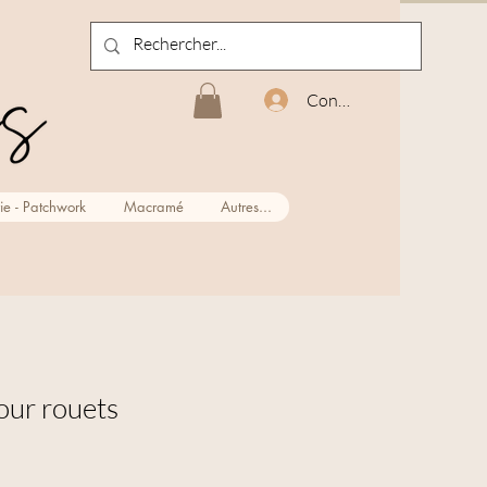
Connexion
ie - Patchwork
Macramé
Autres...
our rouets