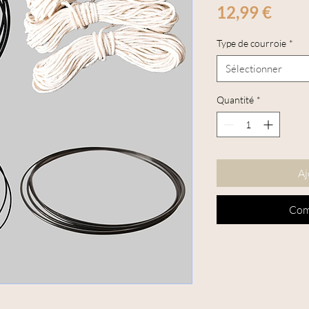
Prix
12,99 €
Type de courroie
*
Sélectionner
Quantité
*
Aj
Com