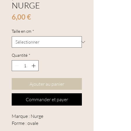
NURGE
Prix
6,00 €
Taille en cm
*
Quantité
*
Ajouter au panier
Commander et payer
Marque : Nurge
Forme : ovale