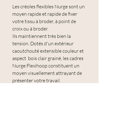
Les créoles flexibles Nurge sont un
moyen rapide et rapide de fixer
votre tissu à broder, à point de
croix ou à broder.
Ils maintiennent très bien la
tension. Dotés d'un extérieur
caoutchouté extensible couleur et
aspect bois clair grainé, les cadres
Nurge Flexihoop constituent un
moyen visuellement attrayant de
présenter votre travail.
Ils sont livrés avec un crochet
décoratif pour les suspendre. Vous
pouvez les utiliser en retirant
simplement l'anneau extérieur
extensible, en plaçant votre tissu
sur l'anneau intérieur, puis en
étirant l'anneau extérieur sur le