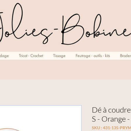
rdage
Tricot - Crochet
Tissage
Feutrage - outils - kits
Broder
Dé à coudre
S - Orange 
SKU : 431-135-PRY