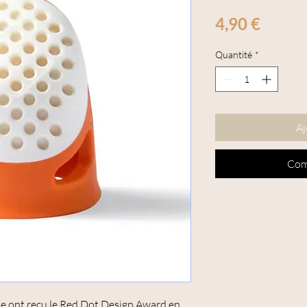
Prix
4,90 €
Quantité
*
Aj
Com
e ont reçu le Red Dot Design Award en