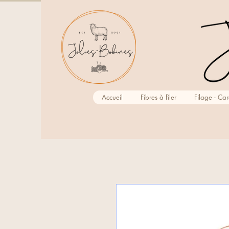
Accueil
Fibres à filer
Filage - Ca