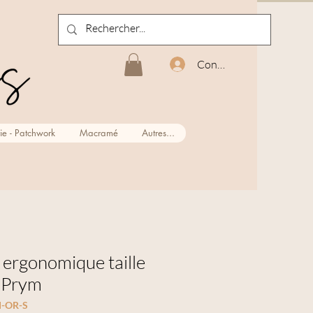
Connexion
ie - Patchwork
Macramé
Autres...
 ergonomique taille
- Prym
M-OR-S