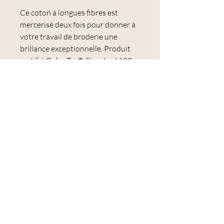
Ce coton à longues fibres est
mercerisé deux fois pour donner à
votre travail de broderie une
brillance exceptionnelle. Produit
certifié Oeko-Tex® Standard 100,
N° CQ 514/2, IFTH
Les colorants utilisés garantissent
une excellente résistance au
lavage, une très bonne solidité à la
lumière et une couleur qui ne
s'estompe ou ne se décolore pas.
Le Mouliné Spécial est idéal pour la
broderie et notamment pour la
broderie traditionnelle et le point
de croix.