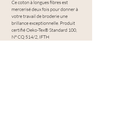
Ce coton à longues fibres est
mercerisé deux fois pour donner à
votre travail de broderie une
brillance exceptionnelle. Produit
certifié Oeko-Tex® Standard 100,
N° CQ 514/2, IFTH
Les colorants utilisés garantissent
une excellente résistance au
lavage, une très bonne solidité à la
lumière et une couleur qui ne
s'estompe ou ne se décolore pas.
Le Mouliné Spécial est idéal pour la
broderie et notamment pour la
broderie traditionnelle et le point
de croix.
Correspondance Aurifil : 2887