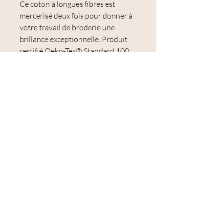
Ce coton à longues fibres est
mercerisé deux fois pour donner à
votre travail de broderie une
brillance exceptionnelle. Produit
certifié Oeko-Tex® Standard 100,
N° CQ 514/2, IFTH
Les colorants utilisés garantissent
une excellente résistance au
lavage, une très bonne solidité à la
lumière et une couleur qui ne
s'estompe ou ne se décolore pas.
Le Mouliné Spécial est idéal pour la
broderie et notamment pour la
broderie traditionnelle et le point
de croix.
Échevette de 8 mètres.