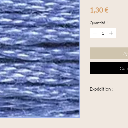
Prix
1,30 €
Quantité
*
Aj
Com
Expédition :
Cet article peut être 
suivie".
L'épaisseur maximum de
supérieure à 3 cm.