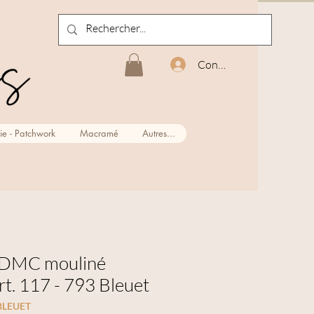
Connexion
ie - Patchwork
Macramé
Autres...
r DMC mouliné
rt. 117 - 793 Bleuet
BLEUET