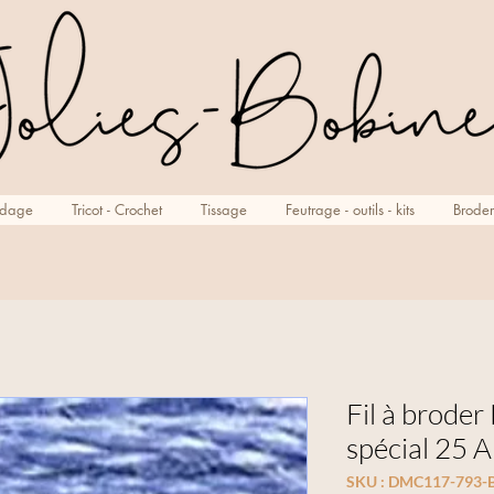
rdage
Tricot - Crochet
Tissage
Feutrage - outils - kits
Broder
Fil à brode
spécial 25 A
SKU : DMC117-793-