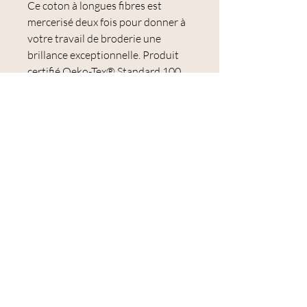
Ce coton à longues fibres est
mercerisé deux fois pour donner à
votre travail de broderie une
brillance exceptionnelle. Produit
certifié Oeko-Tex® Standard 100,
N° CQ 514/2, IFTH
Les colorants utilisés garantissent
une excellente résistance au
lavage, une très bonne solidité à la
lumière et une couleur qui ne
s'estompe ou ne se décolore pas.
Le Mouliné Spécial est idéal pour la
broderie et notamment pour la
broderie traditionnelle et le point
de croix.
Échevette de 8 mètres.