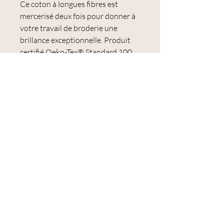
Ce coton à longues fibres est
mercerisé deux fois pour donner à
votre travail de broderie une
brillance exceptionnelle. Produit
certifié Oeko-Tex® Standard 100,
N° CQ 514/2, IFTH
Les colorants utilisés garantissent
une excellente résistance au
lavage, une très bonne solidité à la
lumière et une couleur qui ne
s'estompe ou ne se décolore pas.
Le Mouliné Spécial est idéal pour la
broderie et notamment pour la
broderie traditionnelle et le point
de croix.
Échevette de 8 mètres.