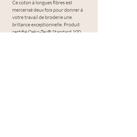
Ce coton à longues fibres est
mercerisé deux fois pour donner à
votre travail de broderie une
brillance exceptionnelle. Produit
certifié Oeko-Tex® Standard 100,
N° CQ 514/2, IFTH
Les colorants utilisés garantissent
une excellente résistance au
lavage, une très bonne solidité à la
lumière et une couleur qui ne
s'estompe ou ne se décolore pas.
Le Mouliné Spécial est idéal pour la
broderie et notamment pour la
broderie traditionnelle et le point
de croix.
Échevette de 8 mètres.