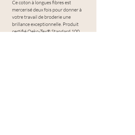
Ce coton à longues fibres est
mercerisé deux fois pour donner à
votre travail de broderie une
brillance exceptionnelle. Produit
certifié Oeko-Tex® Standard 100,
N° CQ 514/2, IFTH
Les colorants utilisés garantissent
une excellente résistance au
lavage, une très bonne solidité à la
lumière et une couleur qui ne
s'estompe ou ne se décolore pas.
Le Mouliné Spécial est idéal pour la
broderie et notamment pour la
broderie traditionnelle et le point
de croix.
Échevette de 8 mètres.