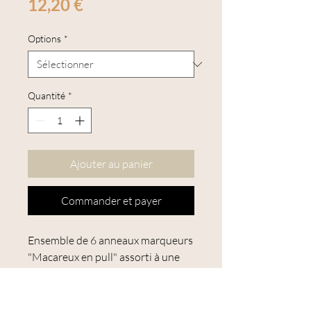
Prix
12,20 €
Options
*
Quantité
*
Ajouter au panier
Commander et payer
Ensemble de 6 anneaux marqueurs
"Macareux en pull" assorti à une
petite boîte de rangement, par
Emma Ball. TKN09
Ils sont présentés sur une épingle à