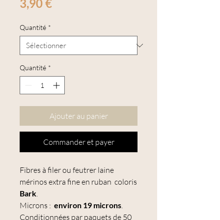
Prix
3,90 €
Quantité
*
Quantité
*
Ajouter au panier
Commander et payer
Fibres à filer ou feutrer laine
mérinos extra fine en ruban coloris
Bark
.
Microns :
environ 19 microns
.
Conditionnées par paquets de 50