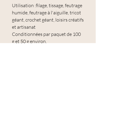
Utilisation :filage, tissage, feutrage
humide, feutrage à l'aiguille, tricot
géant, crochet géant, loisirs créatifs
et artisanat
Conditionnées par paquet de 100
g et 50 g environ.
Les paquets ont une tolérance de
poids de +/- 3 % ; les quantités à
l'intérieur de nos paquets seront
envoyées en une seule pièce
continue dans toute la mesure du
possible
Résistance élevée à la lumière et au
lavage.
Fibres mérinos extra-fines peignées et
cardées en ruban, disponibles en plus