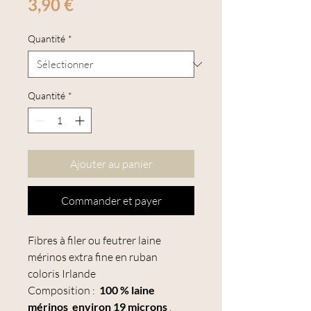
Prix
3,90 €
Quantité
*
Quantité
*
Ajouter au panier
Commander et payer
Fibres à filer ou feutrer laine
mérinos extra fine en ruban
coloris Irlande
Composition :
100 % laine
mérinos
environ 19 microns
.