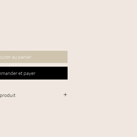
outer au panier
mander et payer
 produit
ra fine (environ 19 microns) et 30%