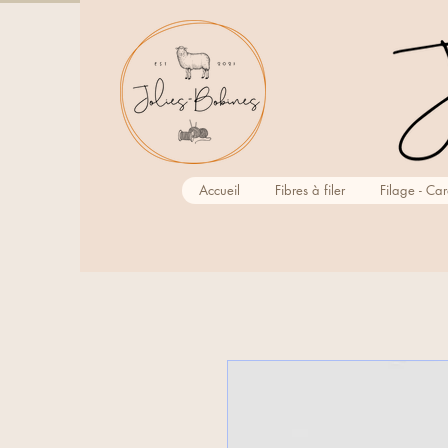
Accueil
Fibres à filer
Filage - Ca