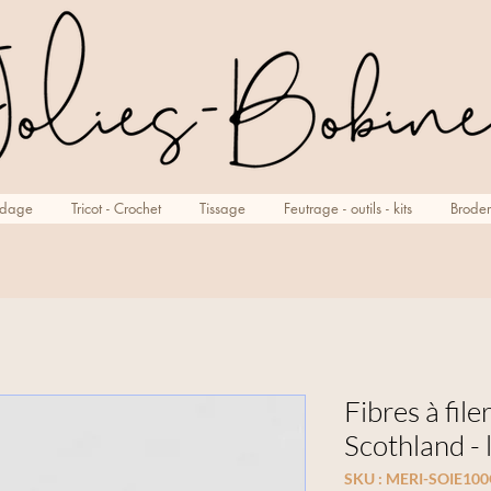
rdage
Tricot - Crochet
Tissage
Feutrage - outils - kits
Broder
Fibres à file
Scothland - 
SKU : MERI-SOIE1