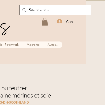
Connexion
ie - Patchwork
Macramé
Autres...
r ou feutrer
laine mérinos et soie
00G-DH-SCOTHLAND