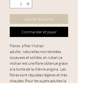
Ajouter au panier
Commander et payer
Fibres à filer Mohair
adulte, naturelles non teintées,
soyeuses et solides, en ruban.Le
mohair est une fibre obtenue grâce
à la tonte de la chèvre angora. Les
fibres sont réputées légères et très
chaudes. Pour les sujets adultes la
grosseur est supérieure à 32 µ de
façon générale.
Microns : 32 - 35 microns