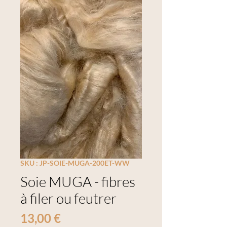
SKU : JP-SOIE-MUGA-200ET-WW
Soie MUGA - fibres
à filer ou feutrer
Prix
13,00 €