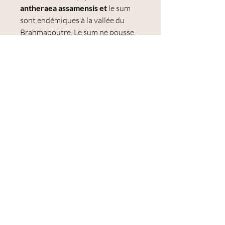
antheraea assamensis et
le sum
sont endémiques à la vallée du
Brahmapoutre. Le sum ne pousse
pas ailleurs.
Conditionnées par paquet de 50 g
environ.
Les paquets ont une tolérance de
poids de +/- 3 % ; les quantités à
l'intérieur de nos paquets
sont envoyées en une seule pièce
continue dans toute la mesure du
possible.
Utilisation :
feutrage à l'aiguille et
humide
,
filage
,
tissage à la main,
tricot géant.