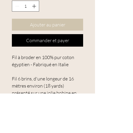
Ajouter au panier
Commander et payer
Fil à broder en 100% pur coton
égyptien - Fabriqué en Italie
Fil 6 brins, d'une longeur de 16
mètres environ (18 yards)
présenté sur une jolie bobine en
bois.
Utilisation : point de croix,
broderie traditionnelle, broderie
suédoise (broderie toute simple au