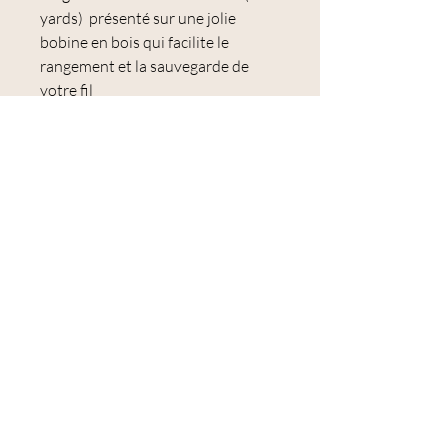
yards) présenté sur une jolie
bobine en bois qui facilite le
rangement et la sauvegarde de
votre fil
Utilisation : point de croix,
broderie traditionnelle, broderie
suédoise (broderie toute simple au
point avant) , dentelle à la navette
(frivolité), tapisserie, points de
noeuds, appliqué, sashiko, quilting
à la main
Correspondance
s :
DMC : 745 Jaune Banane
Anchor :301