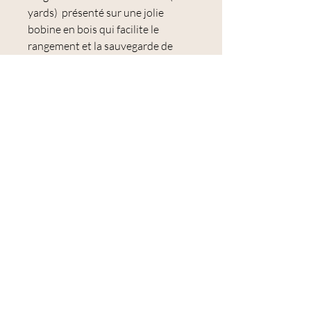
yards) présenté sur une jolie
bobine en bois qui facilite le
rangement et la sauvegarde de
votre fil.
Utilisation : point de croix,
broderie traditionnelle, broderie
suédoise (broderie toute simple au
point avant) , dentelle à la navette
(frivolité), tapisserie, points de
noeuds, appliqué, sashiko, quilting
à la main
Correspondances
:
DMC : 3866 Blanc d'ail
Ancre : 926
Luca-S : 469