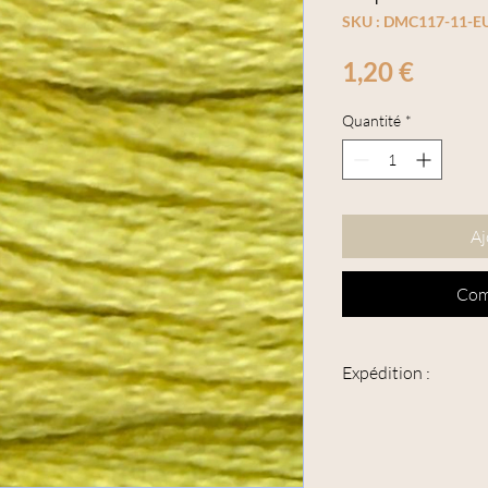
SKU : DMC117-11-
Prix
1,20 €
Quantité
*
Aj
Com
Expédition :
Cet article peut être 
suivie".
L'épaisseur maximum de
supérieure à 3 cm.