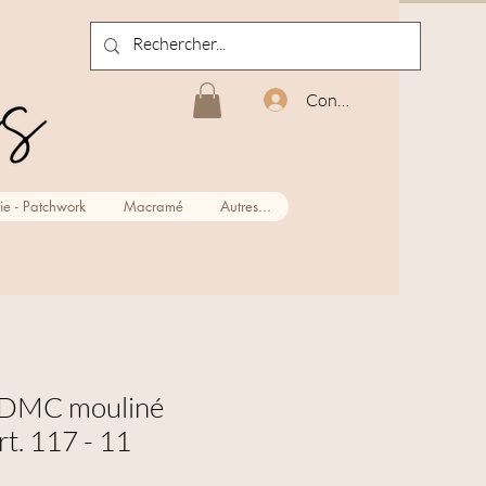
Connexion
ie - Patchwork
Macramé
Autres...
r DMC mouliné
rt. 117 - 11