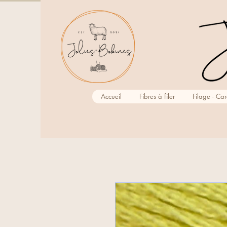
Accueil
Fibres à filer
Filage - Ca