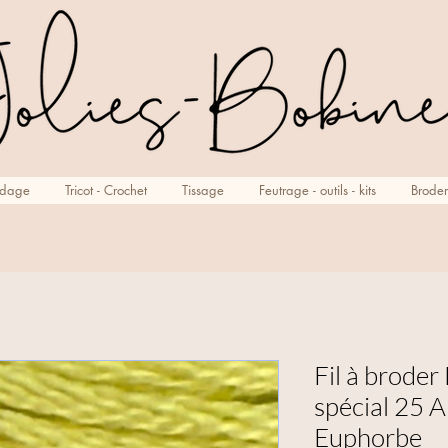
rdage
Tricot - Crochet
Tissage
Feutrage - outils - kits
Broder
Fil à brode
spécial 25 A
Euphorbe