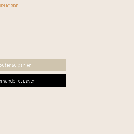
EUPHORBE
outer au panier
mander et payer
expédié en "Marchandises Lettre
 l'enveloppe ne doit pas être