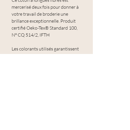
Ce coton à longues fibres est
mercerisé deux fois pour donner à
votre travail de broderie une
brillance exceptionnelle. Produit
certifié Oeko-Tex® Standard 100,
N° CQ 514/2, IFTH
Les colorants utilisés garantissent
une excellente résistance au
lavage, une très bonne solidité à la
lumière et une couleur qui ne
s'estompe ou ne se décolore pas.
Le Mouliné Spécial est idéal pour la
broderie et notamment pour la
broderie traditionnelle et le point
de croix.
Échevette de 8 mètres.