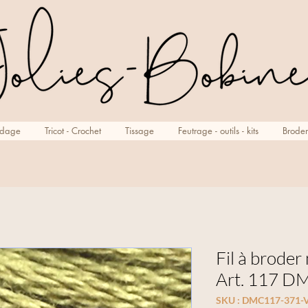
rdage
Tricot - Crochet
Tissage
Feutrage - outils - kits
Broder
Fil à broder
Art. 117 DM
SKU : DMC117-371-