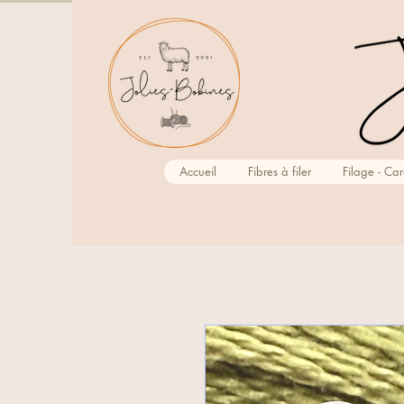
Accueil
Fibres à filer
Filage - Ca