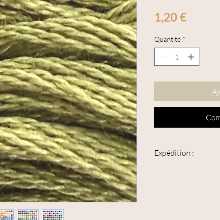
Prix
1,20 €
Quantité
*
Aj
Com
Expédition :
Cet article peut être 
suivie".
L'épaisseur maximum de
supérieure à 3 cm.
Si vous souhaitez en bé