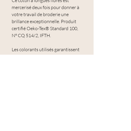
Ce coton à longues fibres est
mercerisé deux fois pour donner à
votre travail de broderie une
brillance exceptionnelle. Produit
certifié Oeko-Tex® Standard 100,
N° CQ 514/2, IFTH.
Les colorants utilisés garantissent
une excellente résistance au
lavage, une très bonne solidité à la
lumière et une couleur qui ne
s'estompe ou ne se décolore pas.
Le Mouliné Spécial est idéal pour la
broderie et notamment pour la
broderie traditionnelle et le point
de croix.
Échevette de 8 mètres.