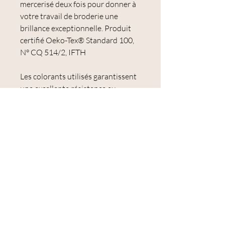
mercerisé deux fois pour donner à
votre travail de broderie une
brillance exceptionnelle. Produit
certifié Oeko-Tex® Standard 100,
N° CQ 514/2, IFTH
Les colorants utilisés garantissent
une excellente résistance au
lavage, une très bonne solidité à la
lumière et une couleur qui ne
s'estompe ou ne se décolore pas.
Le Mouliné Spécial est idéal pour la
broderie et notamment pour la
broderie traditionnelle et le point
de croix.
Échevette de 8 mètres.
100 % coton.