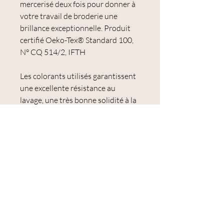
mercerisé deux fois pour donner à
votre travail de broderie une
brillance exceptionnelle. Produit
certifié Oeko-Tex® Standard 100,
N° CQ 514/2, IFTH
Les colorants utilisés garantissent
une excellente résistance au
lavage, une très bonne solidité à la
lumière et une couleur qui ne
s'estompe ou ne se décolore pas.
Le Mouliné Spécial est idéal pour la
broderie et notamment pour la
broderie traditionnelle et le point
de croix.
Échevette de 8 mètres.
100 % coton.