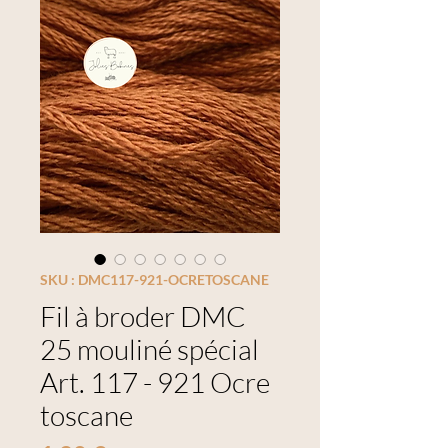
SKU : DMC117-921-OCRETOSCANE
Fil à broder DMC
25 mouliné spécial
Art. 117 - 921 Ocre
toscane